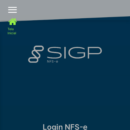
NFS-e Nota Fiscal de
Tela
Serviços - Eletrônica
Inicial
Login NFS-e